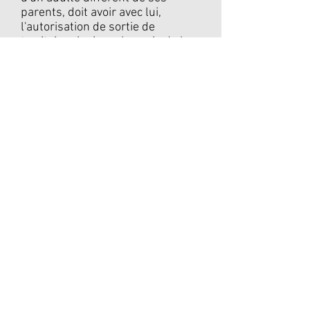
parents, doit avoir avec lui,
l'autorisation de sortie de
territoire ainsi que la copie de la
C.N.I. du parent ayant signé
l'autorisation.
La demande de carte
grise:
s'effectue dans n'importe
quelle préfecture, ou sous-
préfecture depuis la mise en
place des nouvelles
immatriculations.
Aucune
démarche ne peut être effectuée
en mairie.
Vérification
de vos informations
électorales:
inscription sue les
listes
électorales
Renseignements administratifs
:
tel 3939