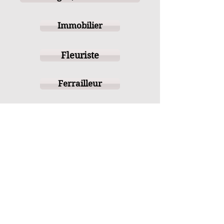
Immobilier
Fleuriste
Ferrailleur
Electroménager
Informatique
Tabac / Presse / Loto
Matériaux / Fournitures agricole