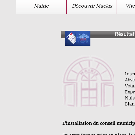
Mairie
Découvrir Maclas
Vivr
Résultat
Ins
Abst
Vot
Exp
Nu
Blan
L’installation du conseil municip