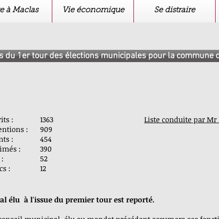
e à Maclas
Vie économique
Se distraire
s du 1er tour des élections municipales pour la commune 
crits :
1363
Liste conduite par Mr
entions :
909
ants :
454
rimés :
390
ls :
52
cs :
12
al élu à l'issue du premier tour est reporté.